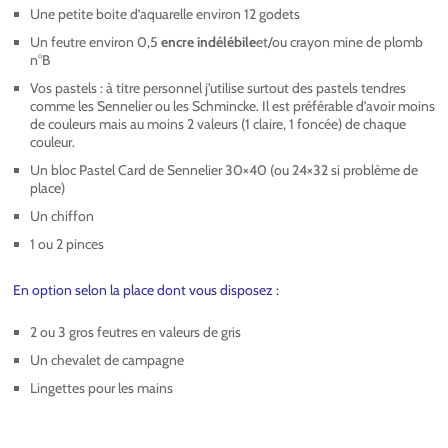
Une petite boite d’aquarelle environ 12 godets
Un feutre environ 0,5
encre indélébile
et/ou crayon mine de plomb
n°B
Vos pastels : à titre personnel j’utilise surtout des pastels tendres
comme les Sennelier ou les Schmincke. Il est préférable d’avoir moins
de couleurs mais au moins 2 valeurs (1 claire, 1 foncée) de chaque
couleur.
Un bloc Pastel Card de Sennelier 30×40 (ou 24×32 si problème de
place)
Un chiffon
1 ou 2 pinces
En option selon la place dont vous disposez :
2 ou 3 gros feutres en valeurs de gris
Un chevalet de campagne
Lingettes pour les mains