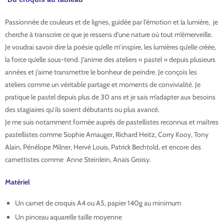
Passionnée de couleurs et de lignes, guidée par l’émotion et la lumière, je
cherche à transcrire ce que je ressens d’une nature où tout m’émerveille.
Je voudrai savoir dire la poésie qu’elle m’inspire, les lumières qu’elle créée,
la force qu’elle sous-tend. J’anime des ateliers « pastel » depuis plusieurs
années et j’aime transmettre le bonheur de peindre. Je conçois les
ateliers comme un véritable partage et moments de convivialité. Je
pratique le pastel depuis plus de 30 ans et je sais m’adapter aux besoins
des stagiaires qu’ils soient débutants ou plus avancé.
Je me suis notamment formée auprès de pastellistes reconnus et maîtres
pastellistes comme Sophie Amauger, Richard Heitz, Corry Kooy, Tony
Alain, Pénélope Milner, Hervé Louis, Patrick Bechtold, et encore des
carnettistes comme Anne Steinlein, Anaïs Groisy.
Matériel
Un carnet de croquis A4 ou A5, papier 140g au minimum
Un pinceau aquarelle taille moyenne