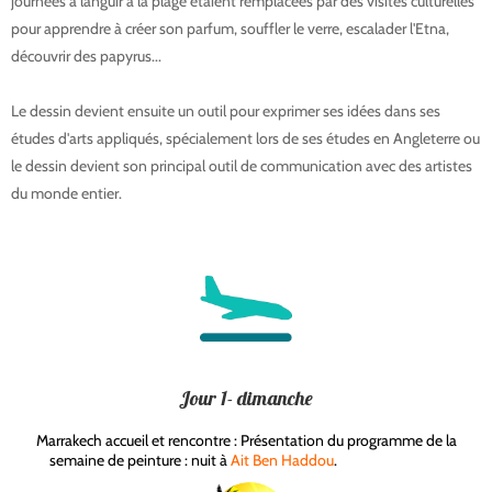
journées à languir à la plage étaient remplacées par des visites culturelles
pour apprendre à créer son parfum, souffler le verre, escalader l'Etna,
découvrir des papyrus...
aquarelle desert merzouga aquarelle desert
merzouga aquarelle desert merzouga
Le dessin devient ensuite un outil pour exprimer ses idées dans ses
études d'arts appliqués, spécialement lors de ses études en Angleterre ou
le dessin devient son principal outil de communication avec des artistes
du monde entier.
Jour 1- dimanche
Marrakech accueil et rencontre : Présentation du programme de la
semaine de peinture : nuit à
Ait Ben Haddou
.
aquarelle maroc