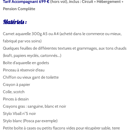
Tarif Accompagnant 699 €
(hors vol), inclus : Circuit + Hébergement +
Pension Complète
Matériels :
aquarelle desert merzouga
Carnet aquarelle 300g A5 ou A4 (acheté dans le commerce ou mieux,
fabriqué par vos soins)
Quelques feuilles de différentes textures et grammages, aux tons chauds
(kraft, papiers reyclés, cartonnés...)
Boîte d'aquarelle en godets
anais-groisy-merzouga
Pinceau à réservoir d'eau
anais-groisy-merzouga
Chiffon ou vieux gant de toilette
Crayon à papier
Colle, scotch
Pinces à dessin
Crayons gras : sanguine, blanc et noir
Stylo Vball n°5 noir
Stylo blanc (Posca par exemple)
Petite boîte à cases ou petits flacons vides pour récupérer sable, terre