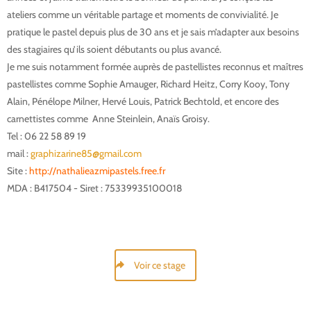
ateliers comme un véritable partage et moments de convivialité. Je
pratique le pastel depuis plus de 30 ans et je sais m’adapter aux besoins
des stagiaires qu’ils soient débutants ou plus avancé.
Je me suis notamment formée auprès de pastellistes reconnus et maîtres
pastellistes comme Sophie Amauger, Richard Heitz, Corry Kooy, Tony
Alain, Pénélope Milner, Hervé Louis, Patrick Bechtold, et encore des
carnettistes comme Anne Steinlein, Anaïs Groisy.
Tel : 06 22 58 89 19
Stage Pastel Maroc
mail :
graphizarine85@gmail.com
Site :
http://nathalieazmipastels.free.fr
Stage Pastel Maroc
MDA : B417504 - Siret : 75339935100018
Stage Pastel Maroc
Voir ce stage