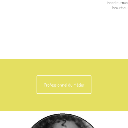
incontournabl
beauté du 
Professionnel du Métier