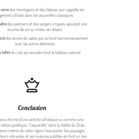
e ocre
des montagnes et des falaises, qui rappelle les
gments utilisés dans les aquarelles classiques.
endre
des palmiers et des vergers irrigués, ajoutant une
touche de vie au milieu du désert.
doré
des dunes de sable, qui se fond harmonieusement
avec les autres éléments.
u infini
du ciel, qui encadre tout le tableau naturel.
Conclusion
 sous forme d'une activité artistique ou comme une
vation poétique, "l’aquarelle" dans la Vallée du Drâa
sence même de cette région fascinante. Ses paysages
uleurs vibrantes et ses nuances subtiles en font un lieu