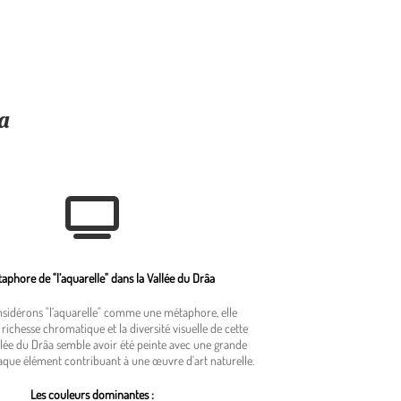
a
aphore de "l’aquarelle" dans la Vallée du Drâa
nsidérons "l’aquarelle" comme une métaphore, elle
 richesse chromatique et la diversité visuelle de cette
llée du Drâa semble avoir été peinte avec une grande
haque élément contribuant à une œuvre d'art naturelle.
Les couleurs dominantes :