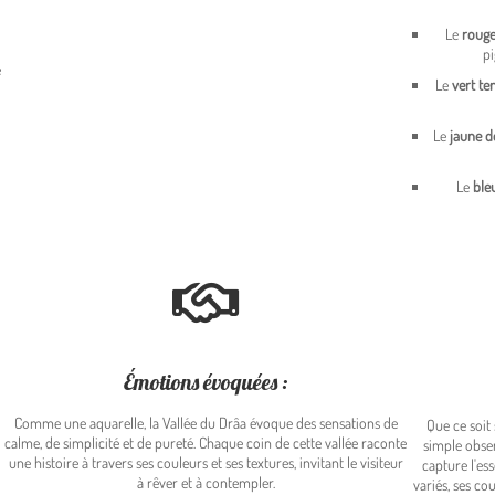
Le
roug
pi
e
Le
vert t
Le
jaune 
Le
ble
Émotions évoquées :
Comme une aquarelle, la Vallée du Drâa évoque des sensations de
Que ce soit
calme, de simplicité et de pureté. Chaque coin de cette vallée raconte
simple obser
une histoire à travers ses couleurs et ses textures, invitant le visiteur
capture l'es
à rêver et à contempler.
variés, ses co