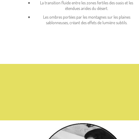
La transition fluide entre les zones fertiles des oasis et les
étendues arides du désert.
Les ombres portées par les montagnes sur les plaines
sablonneuses, créant des effets de lumière subtils.