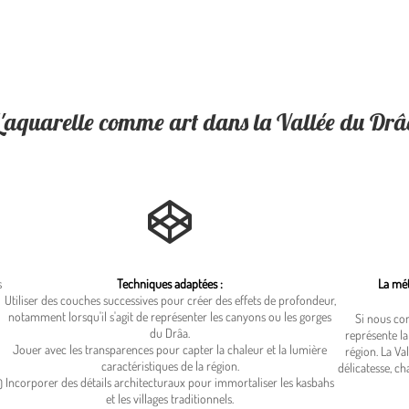
L'aquarelle comme art dans la Vallée du Drâ
s
Techniques adaptées :
La mét
Utiliser des couches successives pour créer des effets de profondeur,
notamment lorsqu'il s'agit de représenter les canyons ou les gorges
Si nous co
du Drâa.
représente la
Jouer avec les transparences pour capter la chaleur et la lumière
région. La Va
caractéristiques de la région.
délicatesse, c
Incorporer des détails architecturaux pour immortaliser les kasbahs
)
et les villages traditionnels.