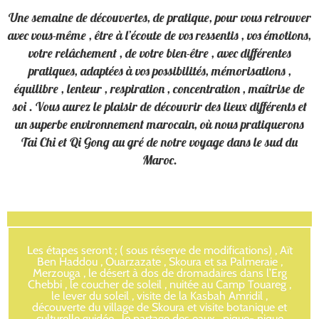
Une semaine de découvertes, de pratique, pour vous retrouver
avec vous-même , être à l’écoute de vos ressentis , vos émotions,
votre relâchement , de votre bien-être , avec différentes
pratiques, adaptées à vos possibilités, mémorisations ,
équilibre , lenteur , respiration , concentration , maîtrise de
soi . Vous aurez le plaisir de découvrir des lieux différents et
un superbe environnement marocain, où nous pratiquerons
Tai Chi et Qi Gong au gré de notre voyage dans le sud du
Maroc.
Les étapes seront ; ( sous réserve de modifications) , Aït
Ben Haddou , Ouarzazate , Skoura et sa Palmeraie ,
Merzouga , le désert à dos de dromadaires dans l’Erg
Chebbi , le coucher de soleil , nuitée au Camp Touareg ,
le lever du soleil , visite de la Kasbah Amridil ,
découverte du village de Skoura et visite botanique et
culturelle guidée , le partage des eaux , pique- nique