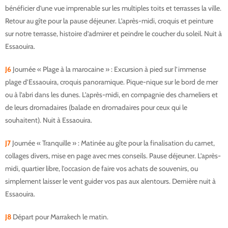
bénéficier d’une vue imprenable sur les multiples toits et terrasses la ville.
Retour au gîte pour la pause déjeuner. L’après-midi, croquis et peinture
sur notre terrasse, histoire d’admirer et peindre le coucher du soleil. Nuit à
Essaouira.
J6
Journée « Plage à la marocaine » : Excursion à pied sur l’immense
plage d’Essaouira, croquis panoramique. Pique-nique sur le bord de mer
ou à l’abri dans les dunes. L’après-midi, en compagnie des chameliers et
de leurs dromadaires (balade en dromadaires pour ceux qui le
souhaitent). Nuit à Essaouira.
J7
Journée « Tranquille » : Matinée au gîte pour la finalisation du carnet,
collages divers, mise en page avec mes conseils. Pause déjeuner. L’après-
midi, quartier libre, l’occasion de faire vos achats de souvenirs, ou
simplement laisser le vent guider vos pas aux alentours. Dernière nuit à
Essaouira.
carnet-artiste-essaouira
J8
Départ pour Marrakech le matin.
carnet-artiste-essaouira