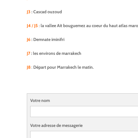
J3
: Cascad ouzoud
J4
/
J5
:
la vallee Ait bouguemez au coeur du haut atlas mar
J6
: Demnate iminifri
J7
: les environs de marrakech
J8
:
Départ pour Marrakech le matin.
Votre nom
Votre adresse de messagerie