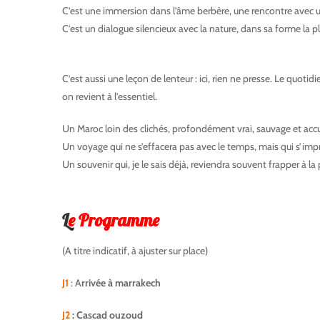
C’est une immersion dans l’âme berbère, une rencontre avec un
C’est un dialogue silencieux avec la nature, dans sa forme la p
berberes
C’est aussi une leçon de lenteur : ici, rien ne presse. Le quoti
on revient à l’essentiel.
Un Maroc loin des clichés, profondément vrai, sauvage et accu
Un voyage qui ne s’effacera pas avec le temps, mais qui s’im
Un souvenir qui, je le sais déjà, reviendra souvent frapper à 
L
e Programme
(A titre indicatif, à ajuster sur place)
J1
: A
rrivée à marrakech
J2
: Cascad ouzoud