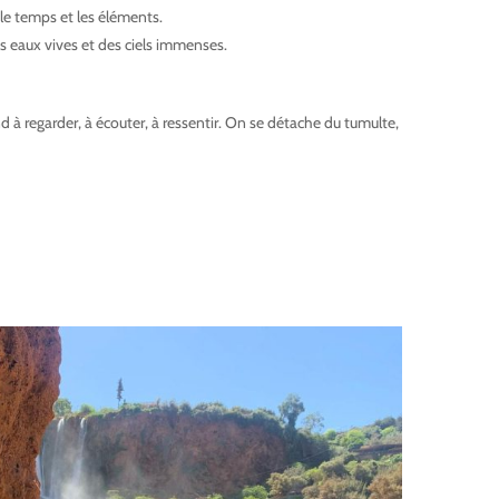
 le temps et les éléments.
catherine tapon villages berberes
des eaux vives et des ciels immenses.
catherine tapon villages
nd à regarder, à écouter, à ressentir. On se détache du tumulte,