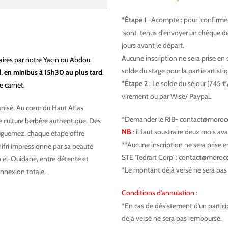
*Étape 1
-Acompte : pour confirmer 
sont tenus d’envoyer un chèque de 1
jours avant le départ.
Aucune inscription ne sera prise en
iaires par notre Yacin ou Abdou.
solde du stage pour la partie artist
 en minibus à 15h30 au plus tard
.
*Étape 2
: Le solde du séjour (745 €
e carnet.
virement ou par Wise/ Paypal.
ganisé, Au cœur du Haut Atlas
*Demander le RIB- contact@moroc
e culture berbère authentique. Des
NB
:
il faut soustraire deux mois ava
ouguemez, chaque étape offre
**Aucune inscription ne sera prise 
ifri impressionne par sa beauté
STE 'Tedrart Corp' : contact@moro
n el-Ouidane, entre détente et
*Le montant déjà versé ne sera pas
onnexion totale.
Conditions d’annulation :
*En cas de désistement d’un partici
déjà versé ne sera pas remboursé.