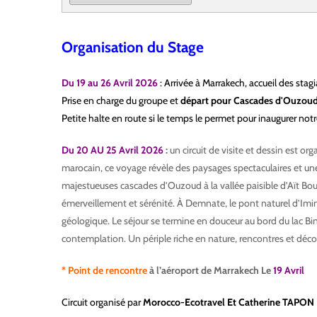
Organisation du Stage
Du 19 au 26 Avril 2026
: Arrivée à Marrakech, accueil des stag
Prise en charge du groupe et
départ pour Cascades d'Ouzoud,
Petite halte en route si le temps le permet pour inaugurer notr
Du 20 AU 25 Avril 2026
:
un circuit de visite et dessin est or
marocain, ce voyage révèle des paysages spectaculaires et un
majestueuses cascades d’Ouzoud à la vallée paisible d’Aït B
émerveillement et sérénité. À Demnate, le pont naturel d’Imin
géologique. Le séjour se termine en douceur au bord du lac Bi
contemplation. Un périple riche en nature, rencontres et déc
* Point de rencontre
à l’aéroport de Marrakech Le
19 Avril
Circuit organisé par
Morocco-Ecotravel Et Catherine TAPON