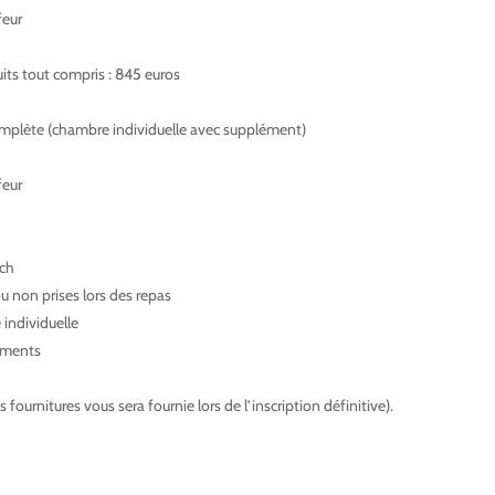
feur
its tout compris : 845 euros
plète (chambre individuelle avec supplément)
feur
ech
 non prises lors des repas
individuelle
numents
s fournitures vous sera fournie lors de l’inscription définitive).