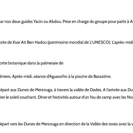
s par nos deux guides Yacin ou Abdou. Prise en charge du groupe pour partir 
visite de Ksar Ait Ben Hadou (patrimoine mondial de L’UNESCO). L’après-midi
sortie botanique dans la palmeraie de
iers. Après-midi, séance d'Aguasofro à la piscine de Bassatine.
départ aux Dunes de Merzouga, à travers la vallée de Dades. A l’arrivée aux 
r le soleil couchant. Dîner et festivités autour d’un feu de camp avec les Nom
épart vers les Dunes de Merzouga en direction de la Vallée des roses avec la v