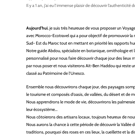
Il y a 1 an, j’ai eu l’immense plaisir de découvrir l’authentici
Aujourd’hui
, je suis très heureuse de vous proposer un Voyag
avec Morocco-Ecotravel qui a pour objectif de promouvoir la 
Sud- Est du Maroc tout en mettant en priorité les rapports h
Notre guide Abdou, spécialiste en botanique, ornithologie et l
personnalisé pour nous faire découvrir chaque jour des lieu
par nous poser et nous visiterons Aït-Ben Haddou qui reste un
classé au Patrimoine de l’Unesco.
Ensemble nous découvrirons chaque jour, des paysages sompt
le tourisme et composés d’oasis, de vallées, du désert et de 
Nous apprendrons le mode de vie, découvrirons les palmeraies,
leur écosystème...
Nous côtoierons des artisans locaux, toujours heureux de nous 
Nous aurons la chance à cette période de découvrir la Vallée d
traditions, pourquoi des roses en ces lieux, la cueillette et la di