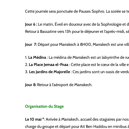
Cette journée sera ponctuée de Pauses Sophro. La soirée se
Jour 6 :
Le matin, Éveil en douceur avec de la Sophrologie et dé
Retour à Bassatine vers 13h pour le déjeuner et l’après-midi, 
Jour 7:
Départ pour Marrakech à 8H00, Marrakech est une ville 
1.
La Médina
: La médina de Marrakech est un labyrinthe de ruel
2.
La Place Jemaa el-Fnaa
: Cette place est le cœur de la ville 
3.
Les Jardins de Majorelle
: Ces jardins sont un oasis de verdu
Jour 8:
Retour à l’aéroport de Marrakech.
O
rganisation du Stage
Le 10 mai *
: Arrivée à Marrakech, accueil des stagiaires par no
charge du groupe et départ pour Ait Ben Haddou en minibus à 