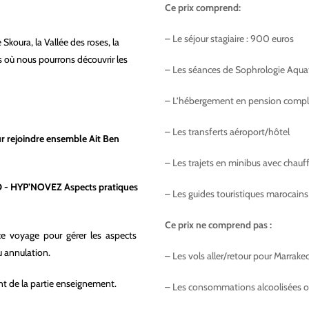
Ce prix comprend:
– Le séjour stagiaire : 900 euros
e Skoura, la Vallée des roses, la
 où nous pourrons découvrir les
– Les séances de Sophrologie Aqua
– L’hébergement en pension complè
– Les transferts aéroport/hôtel
ur rejoindre ensemble Ait Ben
– Les trajets en minibus avec chauf
RD - HYP’NOVEZ Aspects pratiques
– Les guides touristiques marocains
Ce prix ne comprend pas :
e voyage pour gérer les aspects
u annulation.
– Les vols aller/retour pour Marrake
 de la partie enseignement.
– Les consommations alcoolisées ou 