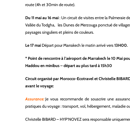
route (4h et 30min de route).
Du 11 mai au 16 mai
: Un circuit de visites entre la Palmeraie d
Vallée du Todgha, les Dunes de Merzouga ponctué de villages
paysages singuliers et pleins de couleurs.
Le 17 mai
Départ pour Marrakech le matin arrivé vers
13H00.
*
P
oint de rencontre à l’aéroport de Marrakech le 10 Mai po
Haddou en minibus – départ au plus tard à 15h30
Circuit organisé par Morocco-Ecotravel et Christelle BIBA
avant le voyage:
Assurance:
Je vous recommande de souscrire une assuranc
pratiques du voyage : transport, vol, hébergement, maladie o
Christelle BIBARD – HYP’NOVEZ sera responsable uniquement