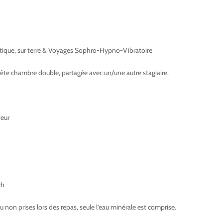
tique, sur terre & Voyages Sophro-Hypno-Vibratoire
te chambre double, partagée avec un/une autre stagiaire.
feur
ch
non prises lors des repas, seule l’eau minérale est comprise.