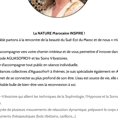
La NATURE Marocaine INSPIRE !
le partons à la rencontre de la beauté du Sud-Est du Maroc et de nous « m’
 accompagner vers votre chemin intérieur et de vous permettre d’innover dans
méthode AGUASOFRO® et les Soins Vibratoires.
aisir d’accompagner tout public en séance individuelle.
 séances collectives d’Aguasofro® à thèmes. Je suis spécialisée également en
 de se connecter au plus profond de son être. L’eau est source de vie, elle c
itable bulle de bien-être vers la reconnexion à soi.
ratoire qui allient les techniques de la Sophrologie, l’Hypnose et la Sono
.
e de plusieurs mouvements de relaxation dynamique, préparant le corps et l’
ments thérapeutiques (bols tibétains, carillons…).