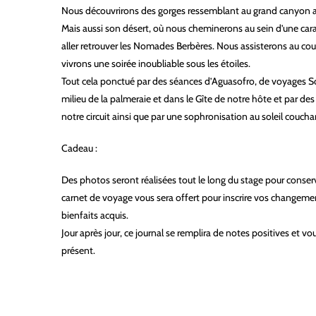
Nous découvrirons des gorges ressemblant au grand canyon a
Mais aussi son désert, où nous cheminerons au sein d’une ca
aller retrouver les Nomades Berbères. Nous assisterons au cou
vivrons une soirée inoubliable sous les étoiles.
Tout cela ponctué par des séances d’Aguasofro, de voyages 
milieu de la palmeraie et dans le Gîte de notre hôte et par de
notre circuit ainsi que par une sophronisation au soleil coucha
Cadeau :
Des photos seront réalisées tout le long du stage pour conse
carnet de voyage vous sera offert pour inscrire vos changement
bienfaits acquis.
Jour après jour, ce journal se remplira de notes positives et vo
présent.