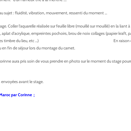
au sujet : fluidité, vibration, mouvement, ressenti du moment …
. Coller l’aquarelle réalisée sur feuille libre (mouillé sur mouillé) en la liant
 aplat d’acrylique, empreintes pochoirs, brou de noix collages (papier kraft, pap
s timbre du lieu, etc …)
Corinne Izquierdo Aquarelliste
En raison du séchag
ou en fin de séjour lors du montage du carnet.
Corinne Izquierdo Aquarelliste 
Corinne aura pris soin de vous prendre en photo sur le moment du stage pourra 
s envoyées avant le stage.
 Maroc par Corinne
: