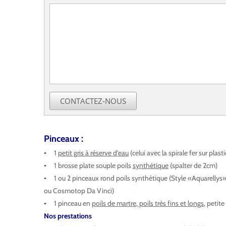
CONTACTEZ-NOUS
Pinceaux
:
▪ 1
petit gris à réserve d’eau
(celui avec la spirale fer sur pla
▪ 1 brosse plate souple poils
synthétique
(spalter de 2cm)
▪ 1 ou 2 pinceaux rond poils synthétique (Style «Aquarellys
ou Cosmotop Da Vinci)
▪ 1 pinceau en
poils de martre
,
poils très fins et longs
, petite 
Nos prestations