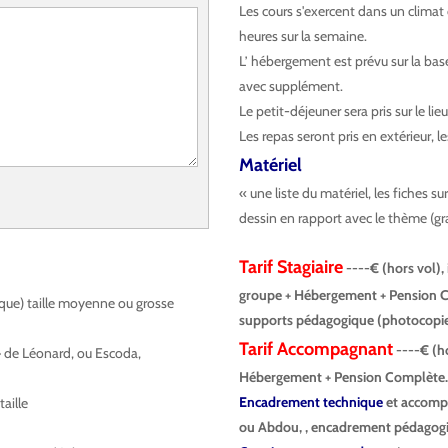
Les cours s'exercent dans un climat 
heures sur la semaine.
L’ hébergement est prévu sur la bas
avec supplément.
Le petit-déjeuner sera pris sur le l
Les repas seront pris en extérieur, 
Matériel
« une liste du matériel, les fiches s
dessin en rapport avec le thème (gra
T
arif Stagiaire
----€
(hors vol),
groupe + Hébergement + Pension Co
stique) taille moyenne ou grosse
supports pédagogique (photocopies
T
arif Accompagnant
----€
(h
» de Léonard, ou Escoda,
Hébergement + Pension Complète.
Encadrement technique
et accomp
taille
ou Abdou, , encadrement pédagogi