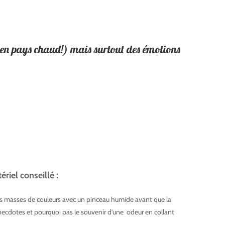
e en pays chaud!) mais surtout des émotions
erdo Aquarelliste
do Aquarelliste
riel conseillé :
es masses de couleurs avec un pinceau humide avant que la
 anecdotes et pourquoi pas le souvenir d’une odeur en collant