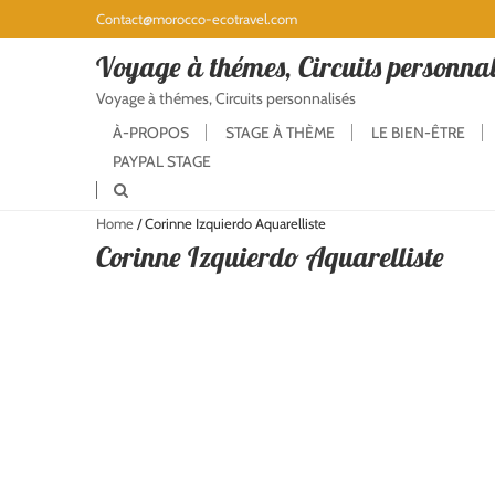
Contact@morocco-ecotravel.com
Voyage à thémes, Circuits personnal
Voyage à thémes, Circuits personnalisés
À-PROPOS
STAGE À THÈME
LE BIEN-ÊTRE
PAYPAL STAGE
Home
/
Corinne Izquierdo Aquarelliste
Corinne Izquierdo Aquarelliste