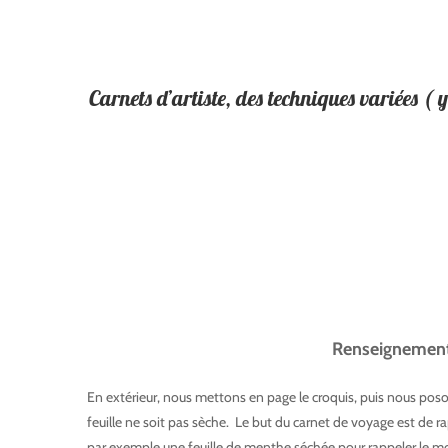
Carnets d’artiste, des techniques variées 
« La Pa
Du 26 
Renseignements 
En extérieur, nous mettons en page le croquis, puis nous posons 
feuille ne soit pas sèche. Le but du carnet de voyage est de r
par exemple une feuille de menthe séchée pour rappeler le 