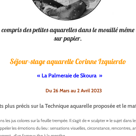
( y compris des petites aquarelles dans le mouillé mêm
sur papier.
Séjour-stage aquarelle Corinne Izquierdo
lmeraie de Skoura »
Corinne Izqui
Mars au 2 Avril 2023
Corinne Izquier
plus précis sur la Technique aquarelle proposée et le maté
les jus colores sur la feuille trempée. Il s’agit de
«
sculpter
»
le sujet dans l
appeler les émotions du lieu : sensations visuelles, circonstance, rencontres,
moment d’un fameux the à la menthe ….