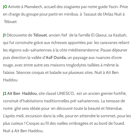
J0
Arrivée à Marrakech, accueil des stagiaires par notre guide Yacin. Prise
en charge du groupe pour partir en minibus. à l’assaut de l’Atlas Nuit à
Télouet
J1
Découverte de
Télouet
, ancien fief de la famille El Glaoui, sa Kasbah,
qui fut construite grâce aux richesses apportées par les caravanes reliant
les régions sub-sahariennes à la côte méditerranéenne. Pause déjeuner
puis direction la vallée d’
Asif Ounila,
un paysage aux nuances d’ocre
rouge, avec entre autre ses maisons troglodytes taillées à même la
falaise. Séances croquis et balade sur plusieurs sites. Nuit à Aït Ben
Haddou
J2
Aït Ben Haddou,
site classé UNESCO, est un ancien grenier fortifié,
construit d’habitations traditionnelles pré-sahariennes. La terrasse de
notre gîte sera idéale pour en découvrir toute la beauté et l’étendue.
L’après midi, excursion dans la ville, pour en atteindre le sommet, pour les
plus curieux ! Croquis au fil des ruelles ombragées et au bord de l’oued.
Nuit à Aït Ben Haddou.