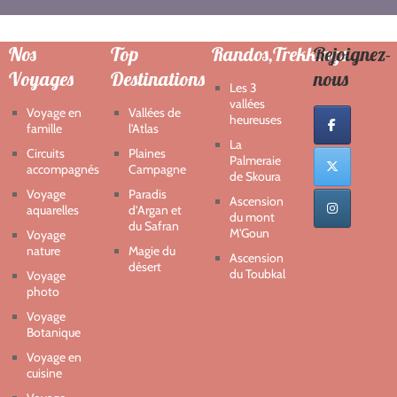
Nos
Top
Randos,Trekkings
Rejoignez-
Voyages
Destinations
nous
Les 3
vallées
Voyage en
Vallées de
heureuses
famille
l'Atlas
La
Circuits
Plaines
Palmeraie
accompagnés
Campagne
de Skoura
Voyage
Paradis
Ascension
aquarelles
d’Argan et
du mont
du Safran
M'Goun
Voyage
nature
Magie du
Ascension
désert
du Toubkal
Voyage
photo
Voyage
Botanique
Voyage en
cuisine