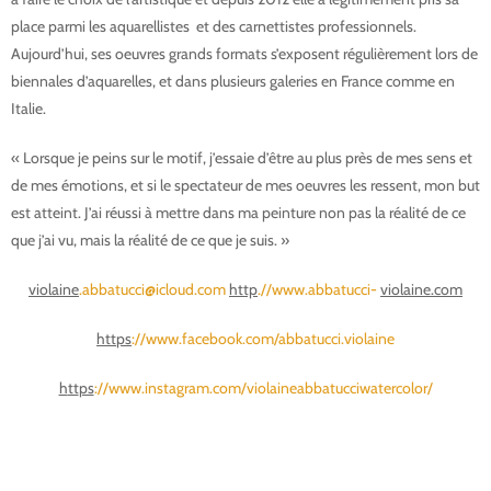
place parmi les aquarellistes et des carnettistes professionnels.
Aujourd’hui, ses oeuvres grands formats s’exposent régulièrement lors de
biennales d’aquarelles, et dans plusieurs galeries en France comme en
Italie.
« Lorsque je peins sur le motif, j’essaie d’être au plus près de mes sens et
de mes émotions, et si le spectateur de mes oeuvres les ressent, mon but
est atteint. J’ai réussi à mettre dans ma peinture non pas la réalité de ce
que j’ai vu, mais la réalité de ce que je suis. »
violaine
.abbatucci@icloud.com
http
.//www.abbatucci-
violaine.com
h
tt
ps
://www.facebook.com/abbatucci.violaine
h
tt
ps
://www.instagram.com/violaineabbatucciwatercolor/