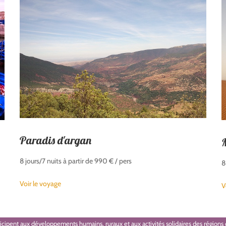
Paradis d'argan
M
8 jours/7 nuits à partir de 990 € / pers
8
Voir le voyage
V
icipent aux développements humains, ruraux et aux activités solidaires des région