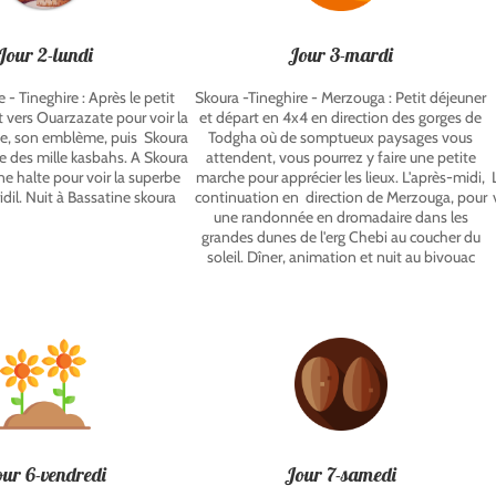
Jour 2-lundi
Jour 3-mardi
- Tineghire : Après le petit
Skoura -Tineghire - Merzouga : Petit déjeuner
 vers Ouarzazate pour voir la
et départ en 4x4 en direction des gorges de
te, son emblème, puis Skoura
Todgha où de somptueux paysages vous
ute des mille kasbahs. A Skoura
attendent, vous pourrez y faire une petite
e halte pour voir la superbe
marche pour apprécier les lieux. L'après-midi,
dil. Nuit à Bassatine skoura
continuation en direction de Merzouga, pour
une randonnée en dromadaire dans les
grandes dunes de l'erg Chebi au coucher du
soleil. Dîner, animation et nuit au bivouac
ur 6-vendredi
Jour 7-samedi