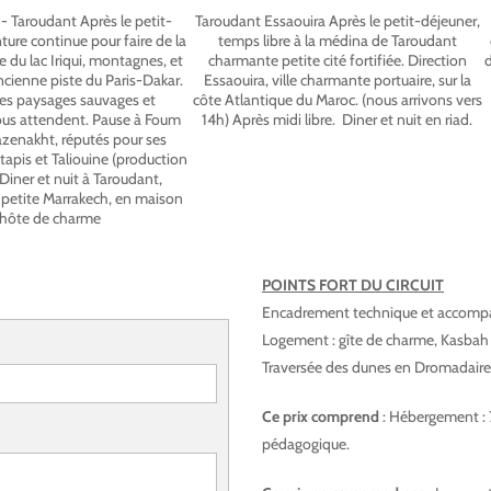
- Taroudant Après le petit-
Taroudant Essaouira Après le petit-déjeuner,
nture continue pour faire de la
temps libre à la médina de Taroudant
ée du lac Iriqui, montagnes, et
charmante petite cité fortifiée. Direction
'ancienne piste du Paris-Dakar.
Essaouira, ville charmante portuaire, sur la
es paysages sauvages et
côte Atlantique du Maroc. (nous arrivons vers
ous attendent. Pause à Foum
14h) Après midi libre. Diner et nuit en riad.
azenakht, réputés pour ses
 tapis et Taliouine (production
 Diner et nuit à Taroudant,
petite Marrakech, en maison
'hôte de charme
POINTS FORT DU CIRCUIT
Encadrement technique et accompa
Logement : gîte de charme, Kasbah a
Traversée des dunes en Dromadaires,
Ce prix comprend
: Hébergement : 
pédagogique.