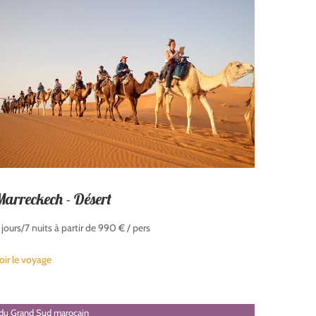
arreckech - Désert
 jours/7 nuits à partir de 990 € / pers
oir le voyage
s du Grand Sud marocain