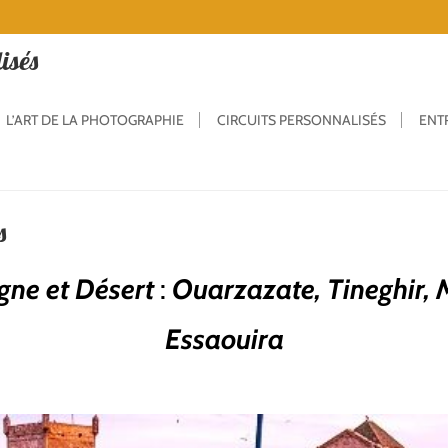
isés
L’ART DE LA PHOTOGRAPHIE
CIRCUITS PERSONNALISÉS
ENT
s
gne et Désert
:
Ouarzazate, Tineghir, 
Essaouira