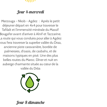
Jour 4-mercredi
Merzouga - Nkob - Agdez : Après le petit
déjeuner départ en 4x4 pour traverser le
Tafilalt et l'immensité minérale du Massif
Bougafer avant d'arriver à Alnif et Tazzarine.
La route qui vous conduira pour aller à Agdez
vous fera traverser la superbe vallée du Draa,
ancienne piste caravanière, bordée de
palmeraies, d'oasis, de casbahs, et de
maisons typiques en pisé. Une des plus
belles routes du Maroc. Dîner et nuit en
auberge charmante située au cœur de la
vallée du Drâa
Jour 8 dimanche