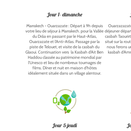
Jour 1- dimanche
Marrakech - Ouarzazate : Départ à 9h depuis
Ouarzazazate 
votre lieu de séjour à Marrakech. pour la Vallée
déjeuner départ
du Drâa en passant par le Haut-Atlas,
casbah Taourir
Ouarzazate et l'Anti-Atlas. Passage par la
situé sur la ro
piste de Telouet, et visite de la casbah du
nous ferons un
Glaoui. Continuation vers la Kasbah d'Ait Ben
kasbah d'Amri
Haddou classée au patrimoine mondial par
l'Unesco et lieu de nombreux tournages de
films. Dîner et nuit en maison d'hôtes
idéalement située dans un village alentour.
Jour 5-jeudi
Jo